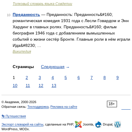
Толковый словарь языка Совдепии
Преданность
— Преданность: Преданность&#160;
10
романтическая комедия 1931 года с Лесли Говардом и Энн
Хардинг в главных ролях. Преданность&#160; фильм
биография 1946 года с добавлением вымышленных
событий о жизни сестёр Бронте. Главные роли в нём играли
Ида&#8230; …
Википедия
Страницы
Следующая
→
1
2
3
4
5
6
7
8
9
10
11
12
13
© Академик, 2000-2026
18+
Обратная связь:
Техподдержка
,
Реклама на сайте
👣 Путешествия
Экспорт словарей на сайты
, сделанные на PHP,
Joomla,
Drupal,
WordPress, MODx.