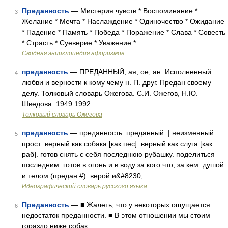
Преданность
— Мистерия чувств * Воспоминание *
3
Желание * Мечта * Наслаждение * Одиночество * Ожидание
* Падение * Память * Победа * Поражение * Слава * Совесть
* Страсть * Суеверие * Уважение * …
Сводная энциклопедия афоризмов
преданность
— ПРЕДАННЫЙ, ая, ое; ан. Исполненный
4
любви и верности к кому чему н. П. друг. Предан своему
делу. Толковый словарь Ожегова. С.И. Ожегов, Н.Ю.
Шведова. 1949 1992 …
Толковый словарь Ожегова
преданность
— преданность. преданный. | неизменный.
5
прост: верный как собака [как пес]. верный как слуга [как
раб]. готов снять с себя последнюю рубашку. поделиться
последним. готов в огонь и в воду за кого что, за кем. душой
и телом (предан #). верой и&#8230; …
Идеографический словарь русского языка
Преданность
— ■ Жалеть, что у некоторых ощущается
6
недостаток преданности. ■ В этом отношении мы стоим
гораздо ниже собак …