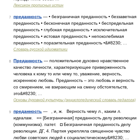
Лексикон прописных истин
преданность
— • безграничная преданность • беззаветная
7
преданность • бесконечная преданность • беспредельная
преданность • глубокая преданность • исключительная
преданность • истовая преданность • непоколебимая
преданность • поразительная преданность •&#8230; …
Словарь русской идиоматики
Преданность
— положительное духовно нравственное
8
качество личности, характеризующее приверженность
человека к кому то или чему то, уважение, верность,
искреннюю любовь. Преданность – это любовь и верность
со смирением, не взирающим на смену обстоятельств,
это&#8230; …
Основы духовной культуры (энциклопедический словарь педагога)
преданность
— , и, ж. Верность чему л., каким л.
9
идеалам. == [Безграничная] преданность делу революции
(коммунизма). патет. ◘ Безграничная преданность делу
революции. ДГ, 4. Партия укрепляла священное чувство
любви советских людей к социалистическому&#8230; …